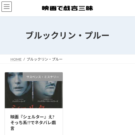
コ
ナ
ン
ビ
テ
ゲ
ン
ー
ツ
シ
ブルックリン・プルー
へ
ョ
ス
ン
キ
に
ッ
移
プ
動
HOME
ブルックリン・プルー
サスペンス・ミステリー
映画『シェルター』え?
そっち系!?でネタバレ戯
言