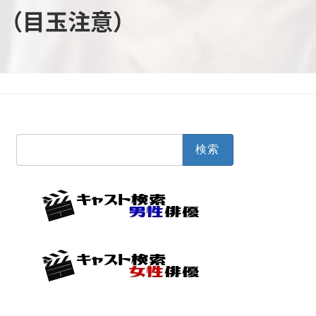
（目玉注意）
検
索: