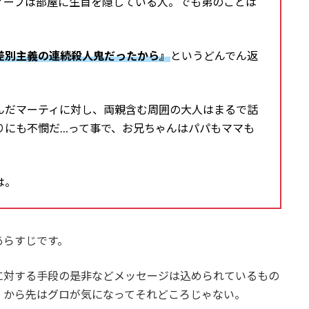
ィーブは部屋に生首を隠している人。でも弟のことは
差別主義の連続殺人鬼だったから』
というどんでん返
んだマーティに対し、両親含む周囲の大人はまるで話
りにも不憫だ…って事で、お兄ちゃんはパパもママも
は。
あらすじです。
に対する手段の是非などメッセージは込められているもの
』から先はグロが気になってそれどころじゃない。