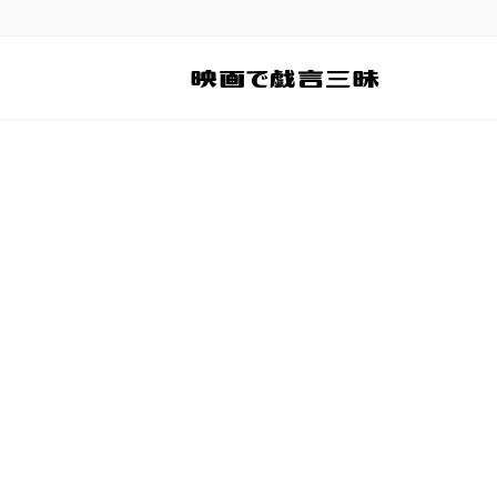
コ
ナ
ン
ビ
テ
ゲ
ン
ー
ツ
シ
へ
ョ
ス
ン
キ
に
ッ
移
プ
動