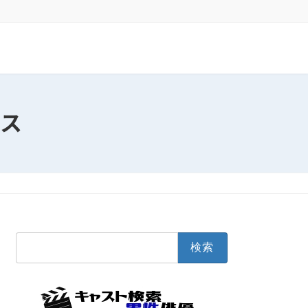
ス
検
索: