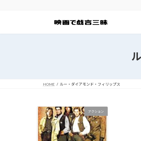
コ
ナ
ン
ビ
テ
ゲ
ン
ー
ツ
シ
へ
ョ
ス
ン
キ
に
ッ
移
プ
動
HOME
ルー・ダイアモンド・フィリップス
アクション