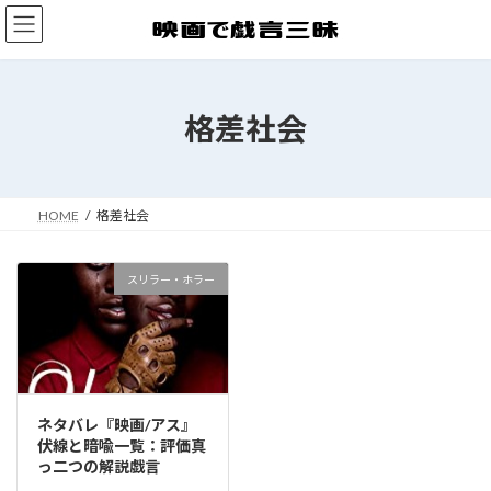
コ
ナ
ン
ビ
テ
ゲ
ン
ー
ツ
シ
格差社会
へ
ョ
ス
ン
キ
に
ッ
移
プ
動
HOME
格差社会
スリラー・ホラー
ネタバレ『映画/アス』
伏線と暗喩一覧：評価真
っ二つの解説戯言