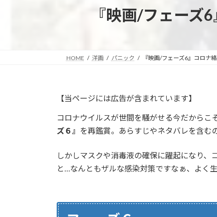
『映画/フェーズ
HOME
洋画
パニック
『映画/フェーズ6』コロナ
【当ページには広告が含まれています】
コロナウイルスが世間を騒がせる今だからこそ
ズ６』
を再鑑賞。あらすじやネタバレを含む
しかしマスクや消毒液の確保に躍起になり、
と…なんともザルな感染対策ですなぁ、よく