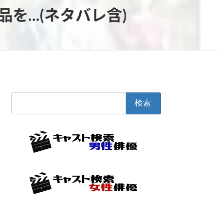
を…(ネタバレ含)
検
索: