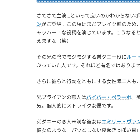
さてさて主演…といって良いのかわからない
ン
がご登場。この頃はまだブレイク前のため
ャッハー！な役柄を演じています。こうなる
えますな（笑）
その兄の陰でモジモジする弟ダニー役に
ルー
ぶっていた人です。それほど有名ではありま
さらに彼らと行動をともにする女性陣二人も
兄ブライアンの恋人は
パイパー・ペラーボ
。
気。個人的にストライク女優です。
弟ダニーの恋人未満な彼女は
エミリー・ヴァ
彼女のような「パッとしない寝起きっぽい目