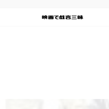
コ
ナ
ン
ビ
テ
ゲ
ン
ー
ツ
シ
へ
ョ
ス
ン
キ
に
ッ
移
プ
動