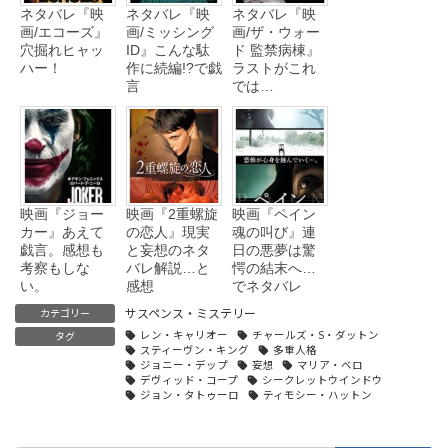
ネタバレ『映
ネタバレ『映
ネタバレ『映
画/エコーズ』
画/ミッシング
画/ザ・ウォー
穴掘れヒャッ
ID』こんな駄
ド 監禁病棟』
ハー！
作に続編!?で戯
ラストがこれ
言
では…
映画『ジョー
映画『2重螺旋
映画『ペイン
カー』あえて
の恋人』現実
魂の叫び』連
戯言。感想も
と妄想のネタ
日の悪夢は驚
考察もしな
バレ解説…と
愕の結末へ…
い。
感想
でネタバレ
サスペンス・ミステリー
カテゴリー
レン・キャリオー
チャールズ・S・ダットン
タグ
スティーヴン・キング
多重人格
ジョニー・デップ
妄想
マリア・ベロ
デヴィッド・コープ
シークレットウインドウ
ジョン・タトゥーロ
ティモシー・ハットン