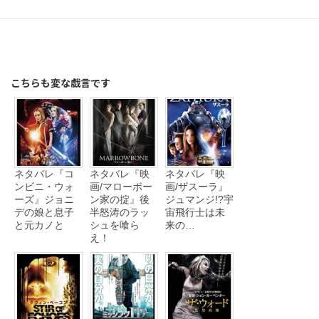
こちらも変な戯言です
ネタバレ『コ
ネタバレ『映
ネタバレ『映
ンビニ・ウォ
画/マローボー
画/ザスーラ』
ーズ』ジョニ
ン家の掟』後
ジュマンジ!?宇
デの娘と息子
半怒涛のラッ
宙飛行士は未
と元カノと
シュを喰ら
来の…
え！