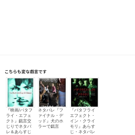
こちらも変な戯言です
『映画/バタフ
ネタバレ『フ
『バタフライ
ライ・エフェ
ァイナル・デ
エフェクト・
クト』戯言交
ッド』犬のホ
イン・クライ
じりでネタバ
ラーで戯言
モリ』あらす
レ＆あらすじ
じ・ネタバレ