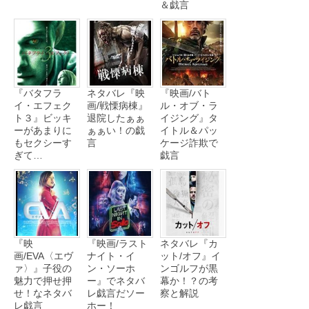
＆戯言
『バタフラ
ネタバレ『映
『映画/バト
イ・エフェク
画/戦慄病棟』
ル・オブ・ラ
ト３』ビッキ
退院したぁぁ
イジング』タ
ーがあまりに
ぁぁい！の戯
イトル＆パッ
もセクシーす
言
ケージ詐欺で
ぎて…
戯言
『映
『映画/ラスト
ネタバレ『カ
画/EVA〈エヴ
ナイト・イ
ット/オフ』イ
ァ〉』子役の
ン・ソーホ
ンゴルフが黒
魅力で押せ押
ー』でネタバ
幕か！？の考
せ！なネタバ
レ戯言だソー
察と解説
レ戯言
ホー！