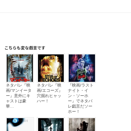
こちらも変な戯言です
ネタバレ『映
ネタバレ『映
『映画/ラスト
画/マンイータ
画/エコーズ』
ナイト・イ
ー』意外にキ
穴掘れヒャッ
ン・ソーホ
ャストは豪
ハー！
ー』でネタバ
華…
レ戯言だソー
ホー！