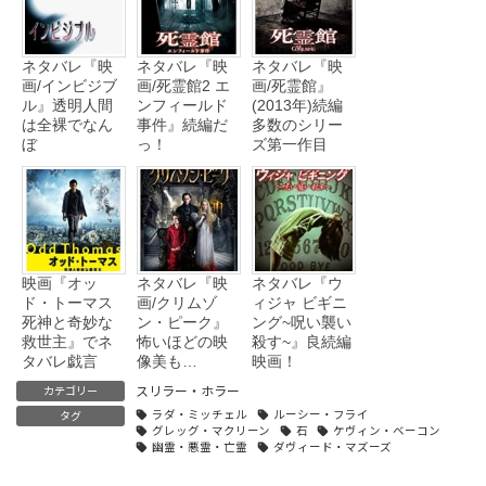
ネタバレ『映
ネタバレ『映
ネタバレ『映
画/インビジブ
画/死霊館2 エ
画/死霊館』
ル』透明人間
ンフィールド
(2013年)続編
は全裸でなん
事件』続編だ
多数のシリー
ぼ
っ！
ズ第一作目
映画『オッ
ネタバレ『映
ネタバレ『ウ
ド・トーマス
画/クリムゾ
ィジャ ビギニ
死神と奇妙な
ン・ピーク』
ング~呪い襲い
救世主』でネ
怖いほどの映
殺す~』良続編
タバレ戯言
像美も…
映画！
スリラー・ホラー
カテゴリー
ラダ・ミッチェル
ルーシー・フライ
タグ
グレッグ・マクリーン
石
ケヴィン・ベーコン
幽霊・悪霊・亡霊
ダヴィード・マズーズ