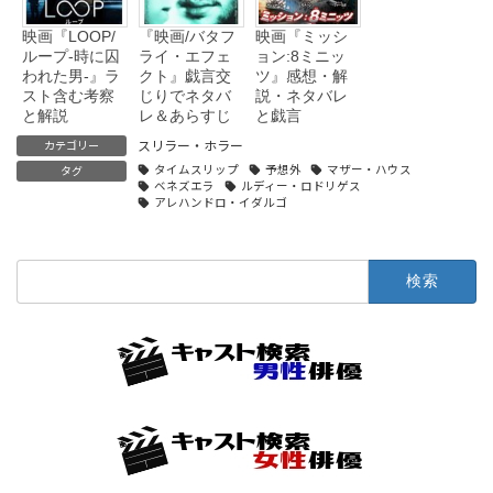
映画『LOOP/
『映画/バタフ
映画『ミッシ
ループ-時に囚
ライ・エフェ
ョン:8ミニッ
われた男-』ラ
クト』戯言交
ツ』感想・解
スト含む考察
じりでネタバ
説・ネタバレ
と解説
レ＆あらすじ
と戯言
スリラー・ホラー
カテゴリー
タイムスリップ
予想外
マザー・ハウス
タグ
ベネズエラ
ルディー・ロドリゲス
アレハンドロ・イダルゴ
検
索: