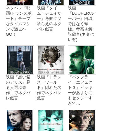
ネタバレ『映
映画『タイ
映画
画/トランスポ
ム・チェイサ
『LOOPER/ル
ート』チープ
ー』考察クソ
ーパー』円環
なタイムマシ
喰らえのネタ
ではなく螺
ンで過去へ
バレ戯言
旋。考察＆解
GO！
説戯言(ネタバ
レ有)
映画『黒い箱
映画『トラン
『バタフラ
のアリス』見
ス・ワール
イ・エフェク
る人選ぶ奇
ド』隠れた名
ト３』ビッキ
作…でネタバ
作でネタバレ
ーがあまりに
レ戯言
戯言
もセクシーす
ぎて…