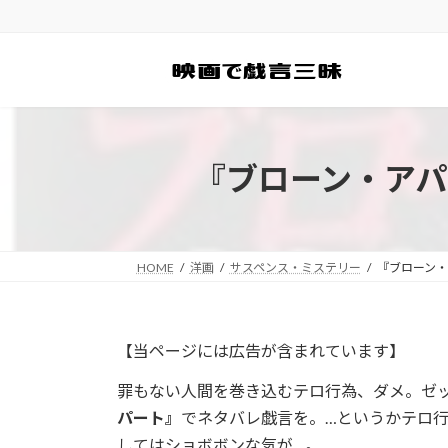
コ
ナ
ン
ビ
テ
ゲ
ン
ー
ツ
シ
へ
ョ
ス
ン
『ブローン・ア
キ
に
ッ
移
プ
動
HOME
洋画
サスペンス・ミステリー
『ブローン
【当ページには広告が含まれています】
罪もない人間を巻き込むテロ行為、ダメ。ゼ
パート』
でネタバレ戯言を。…というかテロ
してはショボボンな気が…。