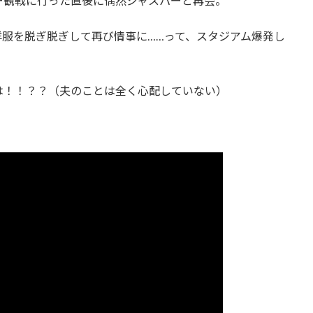
ー観戦に行った直後に偶然ジャスパーと再会。
服を脱ぎ脱ぎして再び情事に……って、スタジアム爆発し
は！！？？（夫のことは全く心配していない）