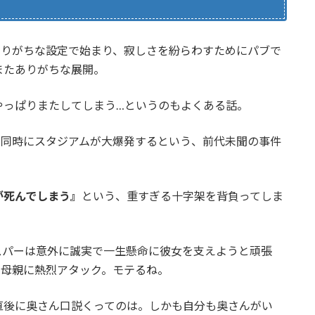
ありがちな設定で始まり、寂しさを紛らわすためにパブで
またありがちな展開。
やっぱりまたしてしまう…というのもよくある話。
と同時にスタジアムが大爆発するという、前代未聞の事件
が死んでしまう』
という、重すぎる十字架を背負ってしま
スパーは意外に誠実で一生懸命に彼女を支えようと頑張
も母親に熱烈アタック。モテるね。
直後に奥さん口説くってのは。しかも自分も奥さんがい