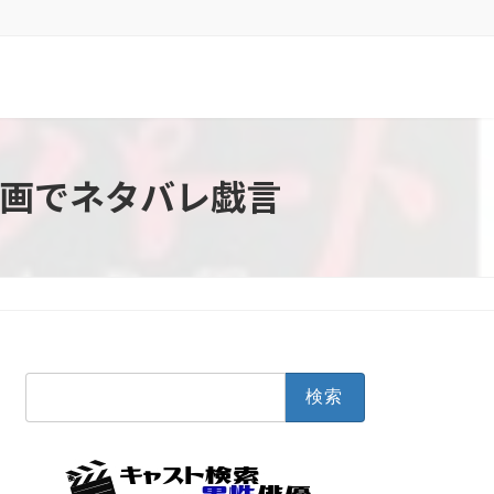
画でネタバレ戯言
検
索: