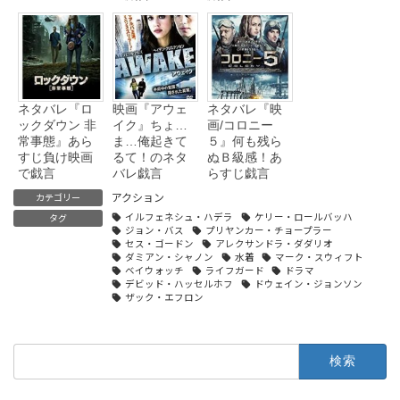
ネタバレ『ロ
映画『アウェ
ネタバレ『映
ックダウン 非
イク』ちょ…
画/コロニー
常事態』あら
ま…俺起きて
５』何も残ら
すじ負け映画
るて！のネタ
ぬＢ級感！あ
で戯言
バレ戯言
らすじ戯言
アクション
カテゴリー
イルフェネシュ・ハデラ
ケリー・ロールバッハ
タグ
ジョン・バス
プリヤンカー・チョープラー
セス・ゴードン
アレクサンドラ・ダダリオ
ダミアン・シャノン
水着
マーク・スウィフト
ベイウォッチ
ライフガード
ドラマ
デビッド・ハッセルホフ
ドウェイン・ジョンソン
ザック・エフロン
検
索: