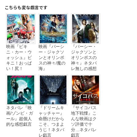
こちらも変な戯言です
映画『ビキ
映画『パーシ
『パーシー・
ニ・カー・ウ
ー・ジャクソ
ジャクソンと
ォッシュ』ビ
ンとオリンポ
オリンポスの
キニ！おっぱ
スの神々/魔の
神々』ネタバ
い！尻！
海』
レ無しの感想
ネタバレ『映
『ドリームキ
『サイコパス
画/ゾンビ・ガ
ャッチャー』
地下戦慄』こ
ール』超個人
命懸けだから
んな映画はク
的な感想戯言
こそ、つまよ
ソ評価で十
うじ！ネタバ
分…ネタバレ
レ戯言
戯言